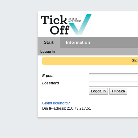
Start
Information
Logga in
Glöm
E-post
Lösenord
Logga in
Tillbaka
Glömt lösenord?
Din IP-adress: 216.73.217.51